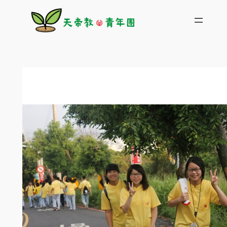
跳
至
主
要
內
容