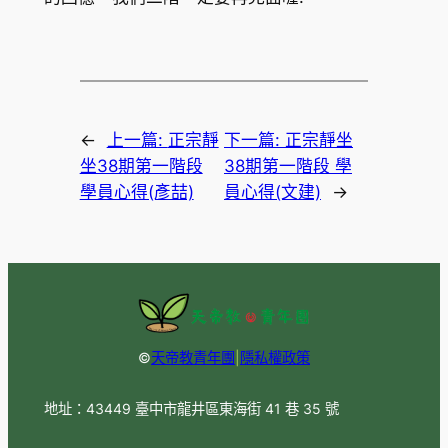
←
上一篇:
正宗靜
下一篇:
正宗靜坐
坐38期第一階段
38期第一階段 學
學員心得(彥喆)
員心得(文建)
→
©
天帝教青年團
|
隱私權政策
地址：43449 臺中市龍井區東海街 41 巷 35 號