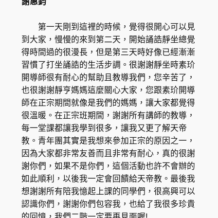
謝惠鈞
第一天剛到這裡的時候，覺得很開心可以見
到大家，慢慢的來到第二天，開始誦誥靜坐總覺
得時間過的很漫長，但是第三天時好像已經漸漸
習慣了打坐誦誥的生活步調。很謝謝靜坐時素玠
開導師很有耐心的幫助且教導我們，您辛苦了，
也很謝謝靜亨媽媽這麼關心大家，您跟素玠開導
師在正宗期間就像是我們的媽媽，讓大家都覺得
很溫暖。在正宗班期間，謝謝所有講師的教導，
每一堂課都讓我學到很多，讓我又更了解天帝
教。青年團其實是我想來參加正宗的原因之一，
因為大家都非常友善而且非常有耐心，真的很謝
謝你們，如果不是你們，這個活動也許不會辦的
如此順利，以後我一定會回饋給天帝教。最後我
想謝謝所有陪我憶起上課的同學們，很高興可以
認識你們，謝謝你們包容我，也給了我很多珍貴
的回憶，我們二階一定要再見面喔!