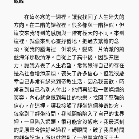
敬睦
在這冬寒的一週裡，讓我找回了人生迷失的
方向。在二階的課程裡，很多都與一階相似，但
這次來我得到的感觸與一階有極大的不同。來到
這裡，就像來到心靈抒發地，把過去繁雜的念
頭，從我的腦海裡一倂消失，變成一片清澈的蔚
藍海洋那般清淨。自從上了高中後，因課業壓
力，讓我弄丟了人生希望，常常覺得自己的存在
是為社會增添麻煩，喪失了許多信心。但我很慶
幸自己非常有緣來到帝教生活，因為我喜歡，時
常看到自己為別人付出，他們再給我一個燦爛的
笑容，內心就會感到無比的快樂，找回了堅強的
信心。在這裡，讓我接觸了靜坐這個神奇妙方，
每當到了靜坐時間，我就開始陷入了自己的世界
裡，一旦陷入過頭，很可能會沒飯吃。我最深刻
的是原靈合體靜坐過程，轉眼間，破了我長時間
的靜坐記錄，所以就得到了一盤豐富的國王大