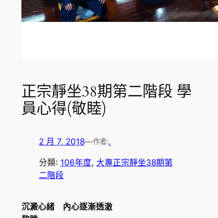
正宗靜坐38期第二階段 學
員心得(敬睦)
2 月 7, 2018
—
.
作者:
分類:
106年度
, 
大專正宗靜坐38期第
二階段
沉澱心緒 內心逐漸透澈