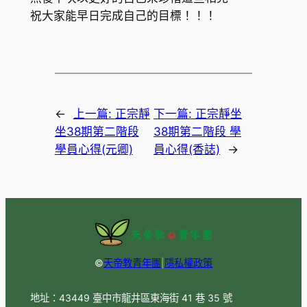
祝大家能早日完成自己的目標！！！
←
上一篇:
正宗靜
下一篇:
正宗靜坐
坐38期第二階段
38期第二階段 學
學員心得(元卿)
員心得(香誌)
→
©
天帝教青年團
|
隱私權政策
地址：43449 臺中市龍井區東海街 41 巷 35 號