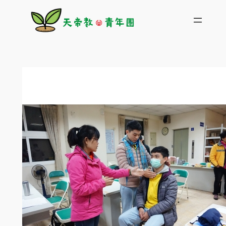
跳
至
主
要
內
容