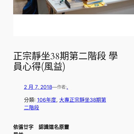
正宗靜坐38期第二階段 學
員心得(風益)
2 月 7, 2018
—
.
作者:
分類:
106年度
, 
大專正宗靜坐38期第
二階段
依循廿字 認識道名原靈