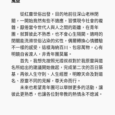
風益
從紅塵世俗出發，目的地前往深山老林閉
關，一開始竟然有些不適應，習慣現今社會的複
雜，厭倦當今世代人與人之間的距離，在青年
團，就算彼此不熟悉，也不會心生隔閡。適時的
閉關能洗滌世俗沾染的劣性，偶爾轉換心情體驗
不一樣的感受，這樣海納百川、包容萬物，心有
明鏡自省渡人，非青年團莫屬。
首先，我想先按照光證叔叔對於我原靈與道
名所給出的建議開始做起，完成第二次的百日築
基，再依人生守則、人生經歷，明瞭天命及對道
名、原靈不同的見解，尊天命而行。
未來也希望青年團可以舉辦更多的活動，讓
彼此更熟悉，也讓各位對帝教的熱情永不熄滅。