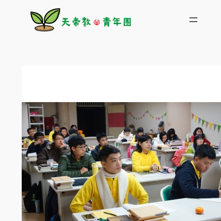
跳
至
主
要
內
容