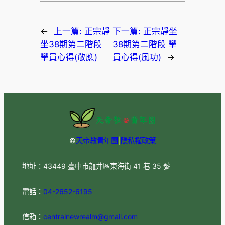
←
上一篇:
正宗靜
下一篇:
正宗靜坐
坐38期第二階段
38期第二階段 學
學員心得(敬應)
員心得(風功)
→
©
天帝教青年團
|
隱私權政策
地址：43449 臺中市龍井區東海街 41 巷 35 號
電話：
04-2652-6195
信箱：
centralnewrealm@gmail.com