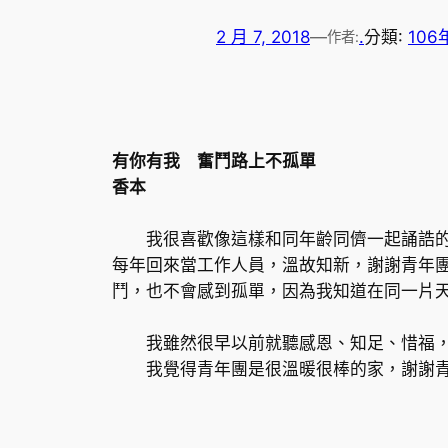
2 月 7, 2018
—
.
分類:
106
作者:
有你有我 奮鬥路上不孤單
香本
我很喜歡像這樣和同年齡同儕一起誦誥的氛
每年回來當工作人員，溫故知新，謝謝青年
鬥，也不會感到孤單，因為我知道在同一片
我雖然很早以前就聽感恩、知足、惜福，但
我覺得青年團是很溫暖很棒的家，謝謝青年