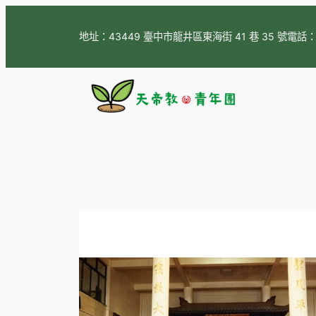
跳
至
地址：43449 臺中市龍井區東海街 41 巷 35 號
電話
主
要
內
容