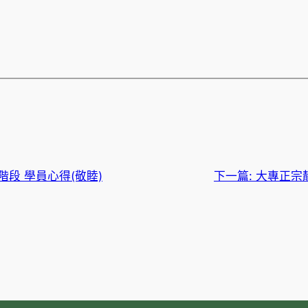
階段 學員心得(敬睦)
下一篇:
大專正宗