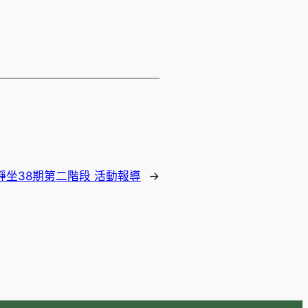
靜坐38期第二階段 活動報導
→