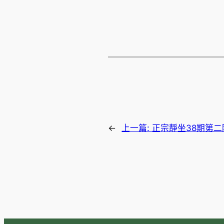
←
上一篇:
正宗靜坐38期第二