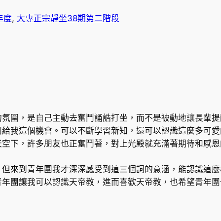
年度
, 
大專正宗靜坐38期第二階段
圍，是自己主動去奮鬥誦誥打坐，而不是被動地讓長輩提
團給我這個機會。可以不斷學習新知，還可以認識這麼多可愛
天空下，許多朋友也正奮鬥著，對上光殿就充滿著期待和感恩
來到青年團我才深深感受到這三個詞的意涵，能認識這麼
團讓我可以認識天帝教，進而喜歡天帝教，也希望青年團