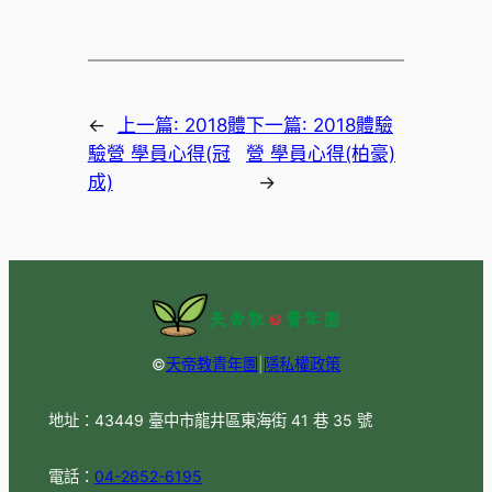
←
上一篇:
2018體
下一篇:
2018體驗
驗營 學員心得(冠
營 學員心得(柏豪)
成)
→
©
天帝教青年團
|
隱私權政策
地址：43449 臺中市龍井區東海街 41 巷 35 號
電話：
04-2652-6195