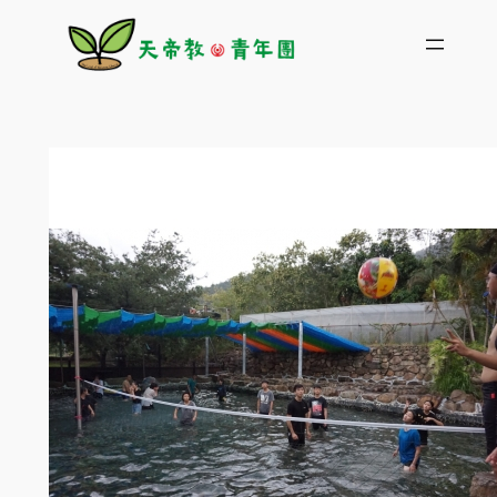
跳
至
主
要
內
容