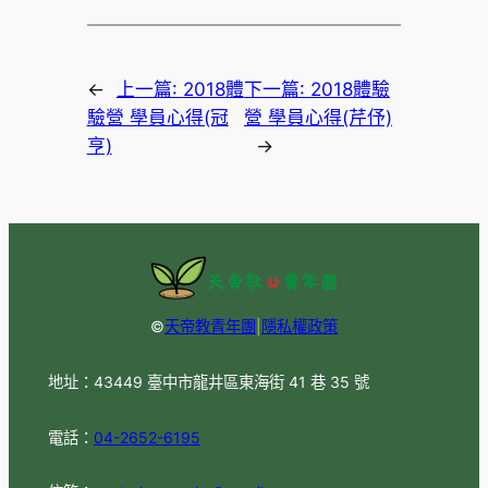
←
上一篇:
2018體
下一篇:
2018體驗
驗營 學員心得(冠
營 學員心得(芹伃)
亨)
→
©
天帝教青年團
|
隱私權政策
地址：43449 臺中市龍井區東海街 41 巷 35 號
電話：
04-2652-6195