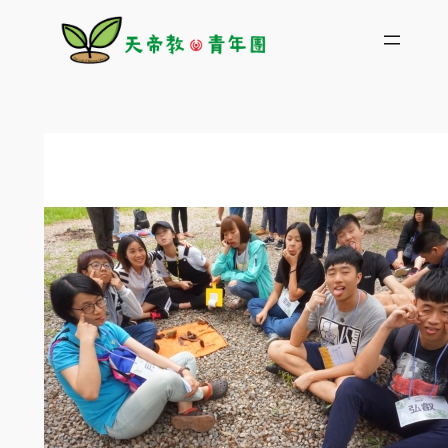
跳
至
主
要
內
容