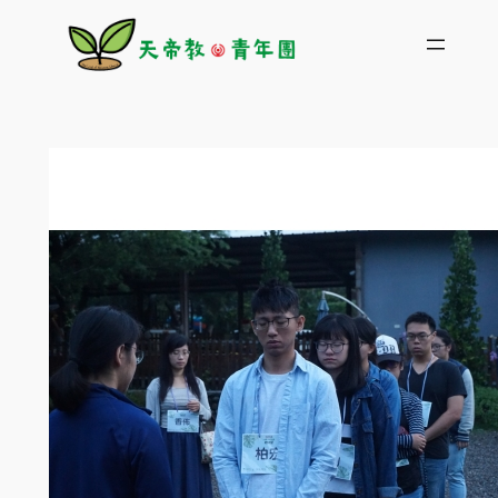
跳
至
主
要
內
容