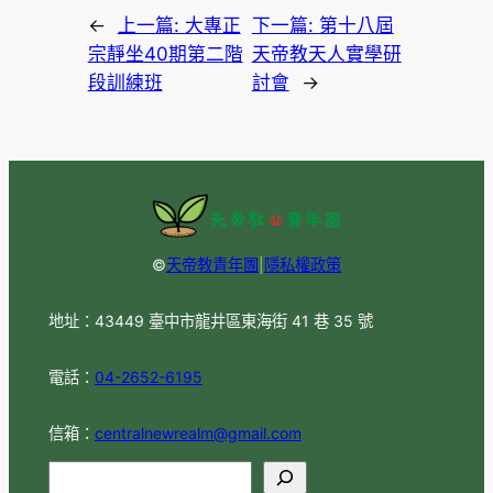
←
上一篇:
大專正
下一篇:
第十八屆
宗靜坐40期第二階
天帝教天人實學研
段訓練班
討會
→
©
天帝教青年團
|
隱私權政策
地址：43449 臺中市龍井區東海街 41 巷 35 號
電話：
04-2652-6195
信箱：
centralnewrealm@gmail.com
S