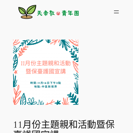
跳
至
主
要
內
容
11月份主題親和活動暨保