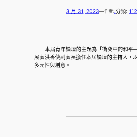
3 月 31, 2023
—
.
分類:
11
作者:
本屆青年論壇的主題為「衝突中的和平—不
展處洪香使副處長擔任本屆論壇的主持人，
多元性與創意。