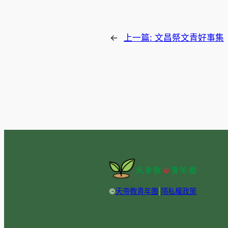
←
上一篇:
文昌祭文青好事集
©
天帝教青年團
|
隱私權政策