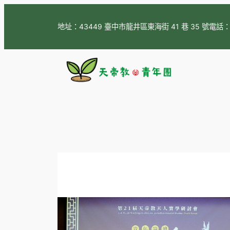
跳
至
地址：43449 臺中市龍井區東海街 41 巷 35 號
電話
主
要
內
容