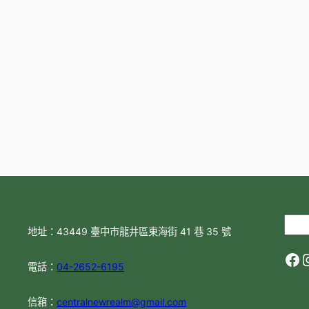
S
地址：43449 臺中市龍井區東海街 41 巷 35 號
e
Facebook
Insta
a
電話：
04-2652-6195
r
c
信箱：
centralnewrealm@gmail.com