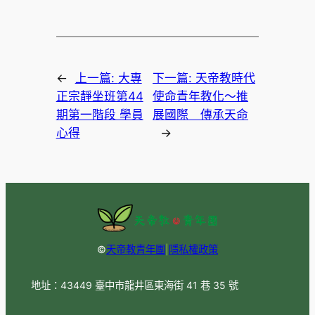
←
上一篇:
大專
下一篇:
天帝教時代
正宗靜坐班第44
使命青年教化〜推
期第一階段 學員
展國際 傳承天命
心得
→
©
天帝教青年團
|
隱私權政策
地址：43449 臺中市龍井區東海街 41 巷 35 號