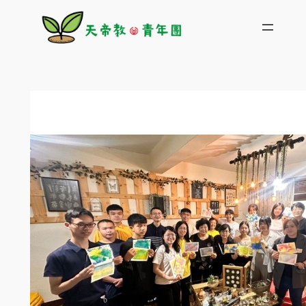
跳
至
主
要
內
容