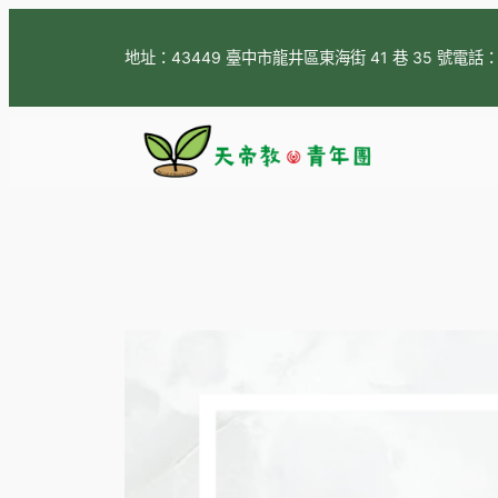
跳
至
地址：43449 臺中市龍井區東海街 41 巷 35 號
電話
主
要
內
容