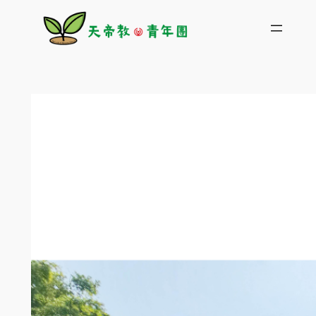
跳
至
主
要
內
容