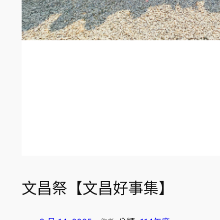
文昌祭【文昌好事集】