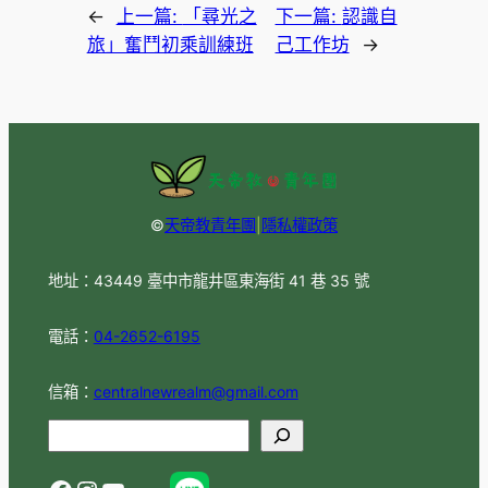
←
上一篇:
「尋光之
下一篇:
認識自
旅」奮鬥初乘訓練班
己工作坊
→
©
天帝教青年團
|
隱私權政策
地址：43449 臺中市龍井區東海街 41 巷 35 號
電話：
04-2652-6195
信箱：
centralnewrealm@gmail.com
S
e