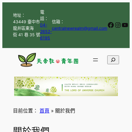
跳
電
至
地址：
話：
主
43449 臺中市
信箱：
Facebo
Inst
Yo
04-
龍井區東海
centralnewrealm@gmail.com
要
2652-
街 41 巷 35 號
內
6195
容
Search
目前位置：
首頁
»
關於我們
關於我們